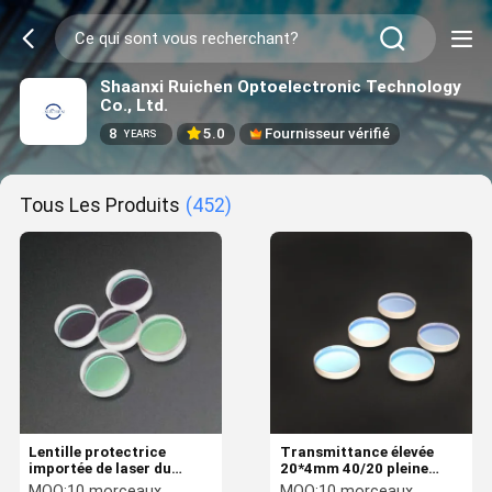
Shaanxi Ruichen Optoelectronic Technology
Co., Ltd.
8
5.0
Fournisseur vérifié
YEARS
Tous Les Produits
(452)
Lentille protectrice
Transmittance élevée
importée de laser du
20*4mm 40/20 pleine
quartz 15*4mm pour
lentille réfléchie de laser
MOQ:
10 morceaux
MOQ:
10 morceaux