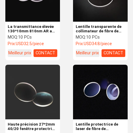
La transmittance élevée
Lentille transparente de
130*10mm 810nm AR a
collimateur de fibre de
enduit la lentille
quartz de la sécurité
MOQ:
10 PCs
MOQ:
10 PCs
protectrice de laser de
142*10mm
Prix:
USD32.5/piece
Prix:
USD34.8/piece
fibre
Meilleur prix
CONTACT
Meilleur prix
CONTACT
Accueil
Produits
A Propos De
Contact
Nous
Haute précision 27*2mm
Lentille protectrice de
40/20 fenêtre protectrice
laser de fibre de