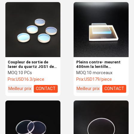
Coupleur de sortie de
Pleins contre- meurent
laser du quartz JGS1 de
400nm la lentille
Plano 20*10mm T50%
protectrice extérieure de
MOQ:
10 PCs
MOQ:
10 morceaux
laser de HT 40/20
Prix:
USD16.3/piece
Prix:
USD179/piece
Meilleur prix
CONTACT
Meilleur prix
CONTACT