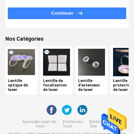
Filtre passe-bande optique
Continuer
Optique d'IR
Combinateur de poutre
Nos Catégories
Lentille de CCD
Miroir de cale
Lentille
Lentille de
Lentille
Lentille
optique de
focalisation
d'extenseur
protectric
laser
de laser
de laser
de laser de
fibre
Aperçu
Au sujet de
Contactez-
Desktop
nous
nous
Site
Qualité
Lentille optique de laser
Usine De Chine.Copyright © 2024