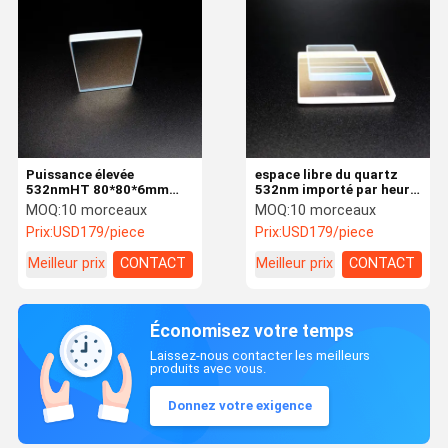
Puissance élevée
espace libre du quartz
532nmHT 80*80*6mm
532nm importé par heure
lentille réfléchie de 45
lentille réfléchie de 45
MOQ:
10 morceaux
MOQ:
10 morceaux
degrés
degrés
Prix:
USD179/piece
Prix:
USD179/piece
Meilleur prix
CONTACT
Meilleur prix
CONTACT
Économisez votre temps
Laissez-nous contacter les meilleurs
produits avec vous.
Donnez votre exigence