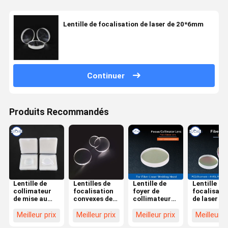
Lentille de focalisation de laser de 20*6mm
Continuer
Produits Recommandés
Lentille de
Lentilles de
Lentille de
Lentille de
collimateur
focalisation
foyer de
focalisati
de mise au
convexes de
collimateur
de laser de
point Laser
la lentille H-
de laser de la
composé d
bi-convexe
K9L de laser
fibre D20
ménisque
Meilleur prix
Meilleur prix
Meilleur prix
Meilleur p
D37 F100
de D20mm
pour la tête
F120 H-