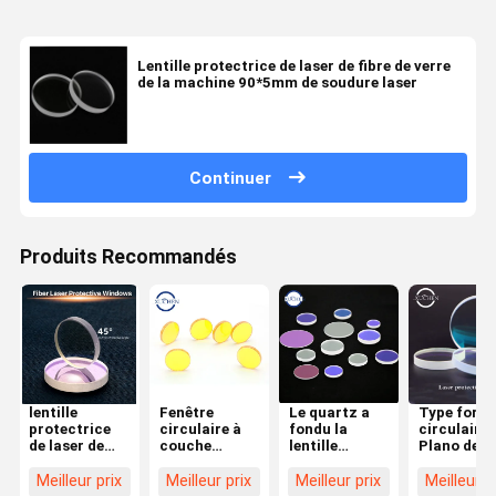
Lentille protectrice de laser de fibre de verre
de la machine 90*5mm de soudure laser
Continuer
Produits Recommandés
lentille
Fenêtre
Le quartz a
Type form
protectrice
circulaire à
fondu la
circulaire 
de laser de
couche
lentille
Plano de la
fibre de
double de la
protectrice
lentille
1064nmar
lentille
1064nm de
128x2mm 
Meilleur prix
Meilleur prix
Meilleur prix
Meilleur p
20x1mm pour
12.7x2.5mm
laser de fibre
laser de fi