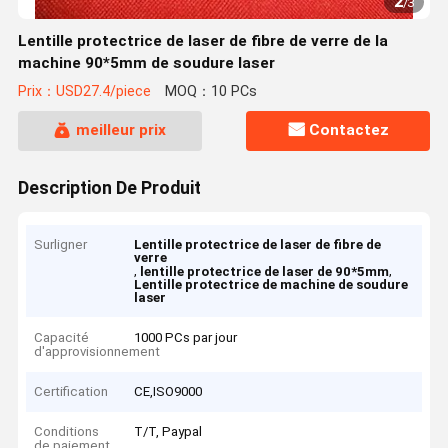
2
/
3
Lentille protectrice de laser de fibre de verre de la
machine 90*5mm de soudure laser
Prix：USD27.4/piece
MOQ：10 PCs
meilleur prix
Contactez
Description De Produit
Surligner
Lentille protectrice de laser de fibre de
verre
,
,
lentille protectrice de laser de 90*5mm
Lentille protectrice de machine de soudure
laser
Capacité
1000 PCs par jour
d'approvisionnement
Certification
CE,ISO9000
Conditions
T/T, Paypal
de paiement