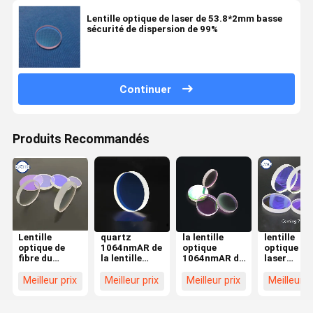
Lentille optique de laser de 53.8*2mm basse
sécurité de dispersion de 99%
Continuer
Produits Recommandés
Lentille
quartz
la lentille
lentille
optique de
1064nmAR de
optique
optique du
fibre du
la lentille
1064nmAR de
laser
quartz 34*5
optique 7980
laser de
1064nmAR
15kw de
de laser de
27.9*4.1mm a
113*3mm
Meilleur prix
Meilleur prix
Meilleur prix
Meilleur p
Windows de
25.4*1mm
importé la
Corning 7
protection
pour la
silice fondue
pour la
pour la
machine de
de quartz
machine