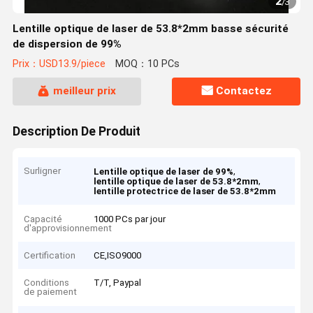
2
/
3
Lentille optique de laser de 53.8*2mm basse sécurité
de dispersion de 99%
Prix：USD13.9/piece
MOQ：10 PCs
meilleur prix
Contactez
Description De Produit
Surligner
,
Lentille optique de laser de 99%
,
lentille optique de laser de 53.8*2mm
lentille protectrice de laser de 53.8*2mm
Capacité
1000 PCs par jour
d'approvisionnement
Certification
CE,ISO9000
Conditions
T/T, Paypal
de paiement