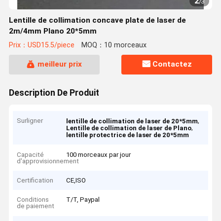
2
/
3
Lentille de collimation concave plate de laser de
2m/4mm Plano 20*5mm
Prix：USD15.5/piece
MOQ：10 morceaux
meilleur prix
Contactez
Description De Produit
Surligner
,
lentille de collimation de laser de 20*5mm
,
Lentille de collimation de laser de Plano
lentille protectrice de laser de 20*5mm
Capacité
100 morceaux par jour
d'approvisionnement
Certification
CE,ISO
Conditions
T/T, Paypal
de paiement