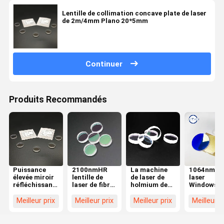
Lentille de collimation concave plate de laser
de 2m/4mm Plano 20*5mm
Continuer
Produits Recommandés
Puissance
2100nmHR
La machine
1064nmH
élevée miroir
lentille de
de laser de
laser
réfléchissant
laser de fibre
holmium de
Windows
de réflecteur
de 0 degrés
doubles côtés
protecteur
de la lentille
pour la
de 0 lentilles
pour la
Meilleur prix
Meilleur prix
Meilleur prix
Meilleur p
20*5mm de 0
machine de
réfléchies de
découpeus
degrés plein
laser
degré a poli
de laser de
d'urologie
fibre