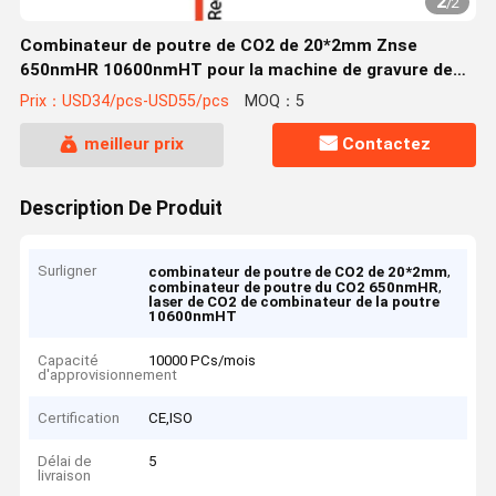
2
/
2
Combinateur de poutre de CO2 de 20*2mm Znse
650nmHR 10600nmHT pour la machine de gravure de
laser de CO2
Prix：USD34/pcs-USD55/pcs
MOQ：5
meilleur prix
Contactez
Description De Produit
Surligner
,
combinateur de poutre de CO2 de 20*2mm
,
combinateur de poutre du CO2 650nmHR
laser de CO2 de combinateur de la poutre
10600nmHT
Capacité
10000 PCs/mois
d'approvisionnement
Certification
CE,ISO
Délai de
5
livraison