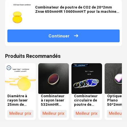
Combinateur de poutre de CO2 de 20*2mm
Znse 650nmHR 10600nmHT pour la machine
de gravure de laser de CO2
Continuer
Produits Recommandés
Diamètre à
Combinateur
Combinateur
Optique
rayon laser
à rayon laser
circulaire de
Plano
25mm de
532nmHR
poutre de
50*2mm d
lentille de
1064nmHT de
l'oculaire
H-K9L
combinateur
CO2 optique
16*1.6mm de
combinate
Meilleur prix
Meilleur prix
Meilleur prix
Meilleur p
pour la
de H-K9L
Plano 3X
à rayon las
découpeuse
de 45 degr
de gravure de