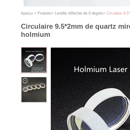
Aperçu
>
Produits
>
Lentille réfléchie de 0 degrés
>
Circulaire 9.
Circulaire 9.5*2mm de quartz mir
holmium