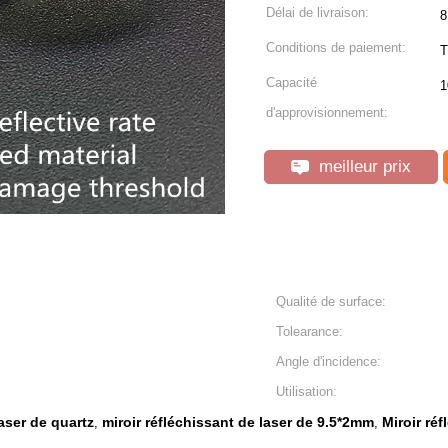
Délai de livraison:
8
Conditions de paiement:
T
Capacité
1
d'approvisionnement:
meilleur prix
Qualité de surface:
Tolearance:
Angle d'incidence:
Utilisation:
laser de quartz
miroir réfléchissant de laser de 9.5*2mm
Miroir réf
,
,