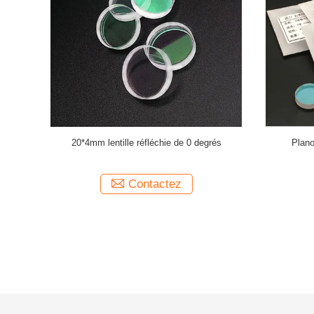
ssant de
2100nmHR lentille de laser de fibre de 0
La machin
e 0 degrés
degrés pour la machine de laser d'urologie
côtés de 0 
Contactez