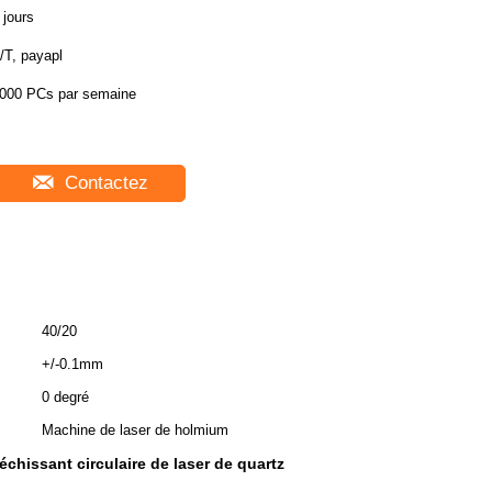
 jours
/T, payapl
000 PCs par semaine
Contactez
40/20
+/-0.1mm
0 degré
Machine de laser de holmium
léchissant circulaire de laser de quartz