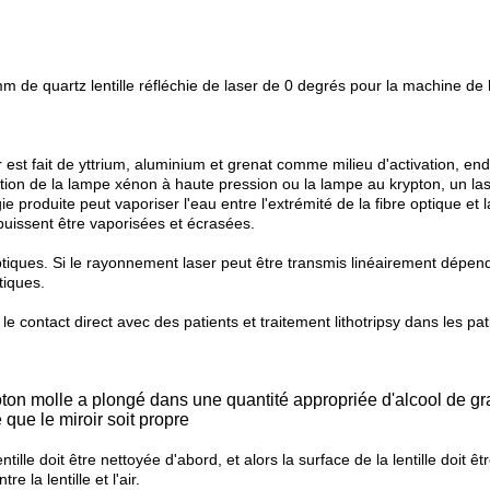
mm de quartz lentille réfléchie de laser de 0 degrés pour la machine de
 est fait de yttrium, aluminium et grenat comme milieu d'activation, end
itation de la lampe xénon à haute pression ou la lampe au krypton, un l
ie produite peut vaporiser l'eau entre l'extrémité de la fibre optique et
 puissent être vaporisées et écrasées.
ptiques. Si le rayonnement laser peut être transmis linéairement dépend
ptiques.
 le contact direct avec des patients et traitement lithotripsy dans les pat
ton molle a plongé dans une quantité appropriée d'alcool de g
e que le miroir soit propre
tille doit être nettoyée d'abord, et alors la surface de la lentille doit êt
e la lentille et l'air.