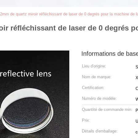
5*2mm de quartz miroir réfléchissant de laser de 0 degrés pour la machine de 
oir réfléchissant de laser de 0 degrés p
Informations de bas
Lieu d'origine:
S
Nom de marque:
Certification:
C
Numéro de modèle:
W
Quantité de commande min:
P
Prix:
U
Détails d'emballage:
c