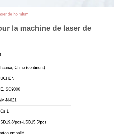
laser de holmium
our la machine de laser de
e
haanxi, Chine (continent)
XUCHEN
E,ISO9000
M-N-021
Cs 1
SD19.8/pcs-USD15.5/pcs
arton emballé