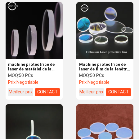
machine protectrice de
Machine protectrice de
laser de matériel de la
laser de film de la fenêtre
lentille H-K9L de laser de
2100nmAR de la lentille
MOQ:
50 PCs
MOQ:
50 PCs
la fibre 1064nmAR de
9.3*2mm de laser de
Prix:
Negotiable
Prix:
Negotiable
93.2*4mm
holmium
Meilleur prix
CONTACT
Meilleur prix
CONTACT