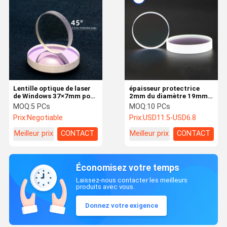
Lentille optique de laser
épaisseur protectrice
de Windows 37×7mm pour
2mm du diamètre 19mm
Precitec Procuttor et
de lentille de laser de fibre
MOQ:
5 PCs
MOQ:
10 PCs
Lightcutter et
de 1535nmAR H-K9L pour
Prix:
Negotiable
Prix:
USD11.5-USD6.8
SolidCutter
la machine de laser
Meilleur prix
CONTACT
Meilleur prix
CONTACT
Économisez votre temps
Laissez-nous contacter les meilleurs
produits avec vous.
Donnez votre exigence