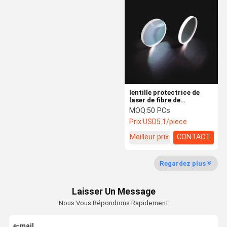
Filtre passe-bande optique
Optique d'IR
Combinateur de poutre
Lentille de CCD
lentille protectrice de
Miroir de cale
laser de fibre de
12.7*2mm 1064nmAR H-
MOQ:
50 PCs
K9L Plano
Prix:
USD5.1/piece
Meilleur prix
CONTACT
Regardez plus
Laisser Un Message
Nous Vous Répondrons Rapidement
e-mail