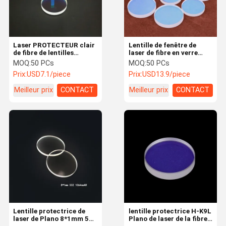
Laser PROTECTEUR clair
Lentille de fenêtre de
de fibre de lentilles
laser de fibre en verre
optiques de la LENTILLE
76*2mm de l'espace libre
MOQ:
50 PCs
MOQ:
50 PCs
H-K9L plano du laser
H-K9L de Plano
Prix:
USD7.1/piece
Prix:
USD13.9/piece
1064nmAR du film
17*1mm de fenêtre de
Meilleur prix
CONTACT
Meilleur prix
CONTACT
protection
Accueil
Produits
A propos de
Contact
nous
Lentille protectrice de
lentille protectrice H-K9L
laser de Plano 8*1mm 532
Plano de laser de la fibre