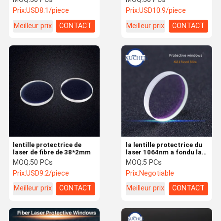
Prix:
USD8.1/piece
Prix:
USD10.9/piece
Meilleur prix
CONTACT
Meilleur prix
CONTACT
lentille protectrice de
la lentille protectrice du
laser de fibre de 38*2mm
laser 1064nm a fondu la
silice Raytools 12.3*4mm
MOQ:
50 PCs
MOQ:
5 PCs
pour la découpeuse de
Prix:
USD9.2/piece
Prix:
Negotiable
laser
Meilleur prix
CONTACT
Meilleur prix
CONTACT