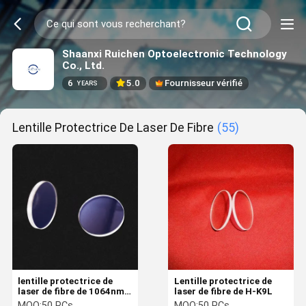
Shaanxi Ruichen Optoelectronic Technology
Co., Ltd.
6
5.0
Fournisseur vérifié
YEARS
Lentille Protectrice De Laser De Fibre
(55)
lentille protectrice de
Lentille protectrice de
laser de fibre de 1064nm
laser de fibre de H-K9L
AR
MOQ:
50 PCs
MOQ:
50 PCs