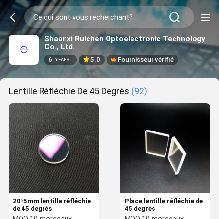
Shaanxi Ruichen Optoelectronic Technology
Co., Ltd.
6
5.0
Fournisseur vérifié
YEARS
Lentille Réfléchie De 45 Degrés
(92)
20*5mm lentille réfléchie
Place lentille réfléchie de
de 45 degrés
45 degrés
MOQ:
10 morceaux
MOQ:
10 morceaux