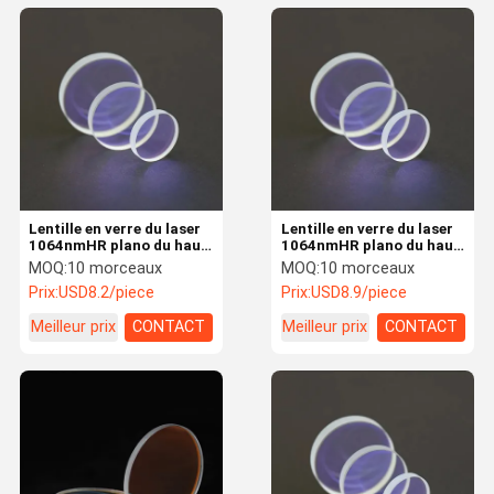
Lentille en verre du laser
Lentille en verre du laser
1064nmHR plano du haut
1064nmHR plano du haut
du laser 45° miroir
du laser 45° miroir
MOQ:
10 morceaux
MOQ:
10 morceaux
réfléchissant 45*3mm de
réfléchissant 50.8*5mm
Prix:
USD8.2/piece
Prix:
USD8.9/piece
relection pour la machine
de relection pour la
de laser
machine de laser
Meilleur prix
CONTACT
Meilleur prix
CONTACT