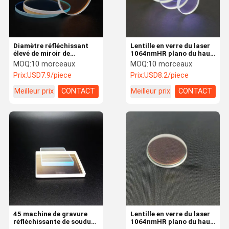
Diamètre réfléchissant
Lentille en verre du laser
élevé de miroir de
1064nmHR plano du haut
relection du laser 45° :
du laser 45° miroir
MOQ:
10 morceaux
MOQ:
10 morceaux
lentille en verre du laser
réfléchissant 40*3mm de
Prix:
USD7.9/piece
Prix:
USD8.2/piece
1064nmHR plano de
relection pour la machine
30mm pour la machine de
de laser
Meilleur prix
CONTACT
Meilleur prix
CONTACT
laser
Accueil
Produits
A propos de
Contact
nous
45 machine de gravure
Lentille en verre du laser
réfléchissante de soudure
1064nmHR plano du haut