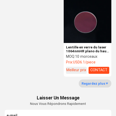
Filtre passe-bande optique
Optique d'IR
Combinateur de poutre
Lentille de CCD
Lentille en verre du laser
Miroir de cale
1064nmHR plano du haut
du laser 45° miroir
MOQ:
10 morceaux
réfléchissant 12.7*2mm
Prix:
USD6.1/piece
de relection pour la
machine de laser
Meilleur prix
CONTACT
Regardez plus
Laisser Un Message
Nous Vous Répondrons Rapidement
e-mail