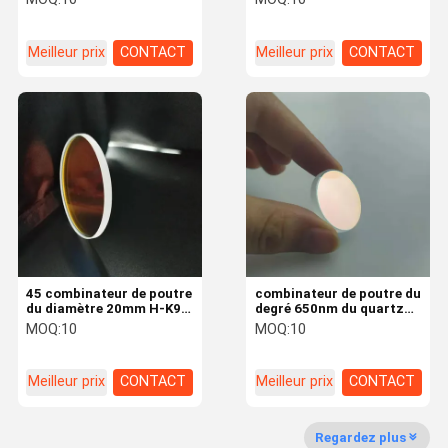
K9L 45
Meilleur prix
CONTACT
Meilleur prix
CONTACT
45 combinateur de poutre
combinateur de poutre du
du diamètre 20mm H-K9L
degré 650nm du quartz
1064nm de degré
JGS1 45AOI 45 de
MOQ:
10
MOQ:
10
17*2mm
Meilleur prix
CONTACT
Meilleur prix
CONTACT
Regardez plus