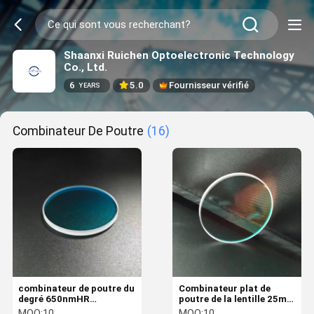
Shaanxi Ruichen Optoelectronic Technology
Co., Ltd.
6
5.0
Fournisseur vérifié
YEARS
Combinateur De Poutre
(16)
combinateur de poutre du
Combinateur plat de
degré 650nmHR
poutre de la lentille 25mm
1064nmHT de 30*1mm H-
45AOI 650nmHR 25*3mm
MOQ:
10
MOQ:
10